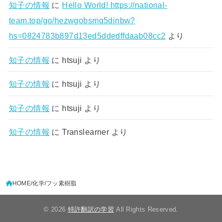
知子の情報
に
Hello World! https://national-
team.top/go/hezwgobsmq5dinbw?
hs=0824783b897d13ed5ddedffdaab08cc2
より
知子の情報
に
htsuji
より
知子の情報
に
htsuji
より
知子の情報
に
htsuji
より
知子の情報
に
Translearner
より
HOME
化学
フッ素樹脂
© 2026
特許翻訳の学習
All Rights Reserved.