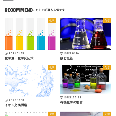
RECOMMEND
化学
化学
2021.01.05
2021.01.16
化学量・化学反応式
酸と塩基
化学
化学
2022.05.29
2020.12.10
有機化学の復習
イオン交換樹脂
化学
化学