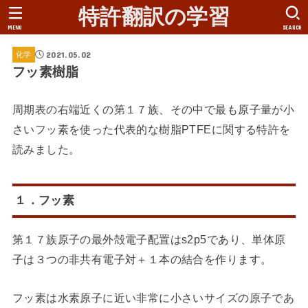
特許翻訳の学習
MENU
SEARCH
2021.05.02
化学
フッ素樹脂
周期表の右端近くの第１７族、その中で最も原子量が小
さいフッ素を使った代表的な樹脂PTFEに関する特許を
読みました。
１．フッ素
第１７族原子の最外殻電子配置はs2p5であり、単体原
子は３つの非共有電子対＋１本の結合を作ります。
フッ素は水素原子に近い非常に小さいサイズの原子であ