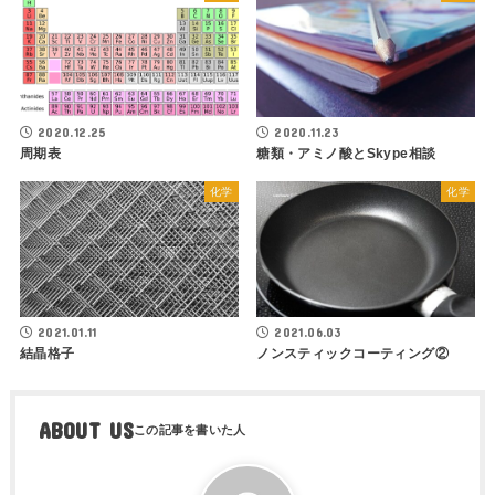
2020.12.25
2020.11.23
周期表
糖類・アミノ酸とSkype相談
化学
化学
2021.01.11
2021.06.03
結晶格子
ノンスティックコーティング②
ABOUT US