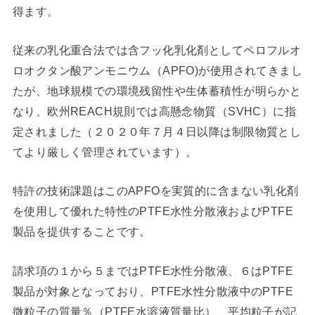
得ます。
従来の乳化重合法では含フッ化乳化剤としてペロフルオ
ロオクタン酸アンモニウム（APFO)が使用されてきまし
たが、地球規模での環境残留性や生体蓄積性が明らかと
なり、欧州REACH規則では高懸念物質（SVHC）に指
定されました（２０２０年７月４日以降は制限物質とし
てより厳しく管理されています）。
特許の技術課題はこのAPFOを実質的に含まない乳化剤
を使用して優れた特性のPTFE水性分散液およびPTFE
製品を提供することです。
請求項の１から５まではPTFE水性分散液、６はPTFE
製品が対象となっており、PTFE水性分散液中のPTFE
微粒子の質量％（PTFE水溶液質量比）、平均粒子が記