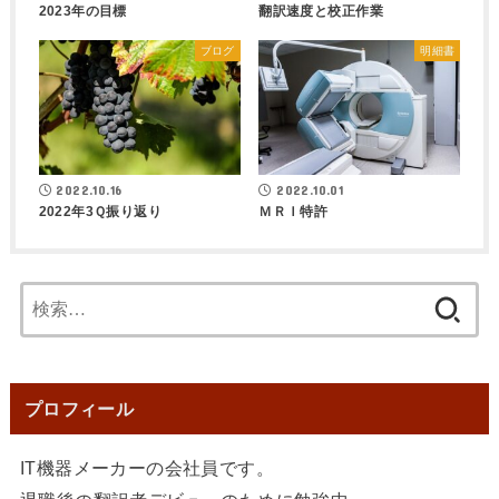
2023年の目標
翻訳速度と校正作業
ブログ
明細書
2022.10.16
2022.10.01
2022年3Ｑ振り返り
ＭＲＩ特許
検
索:
プロフィール
IT機器メーカーの会社員です。