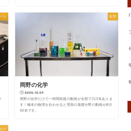
ツール
化学
岡野の化学
2020.10.09
け
岡野の化学だけで一時間前後の動画が全部で213本ありま
す！橋本の物理を合わせると理系の基礎分野の動画が約3
00本です。
ログ