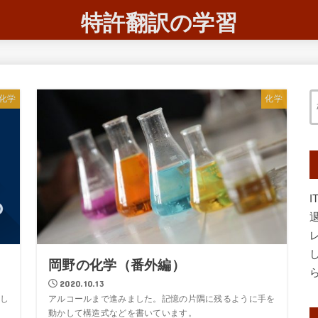
特許翻訳の学習
化学
化学
岡野の化学（番外編）
2020.10.13
し
アルコールまで進みました。記憶の片隅に残るように手を
動かして構造式などを書いています。