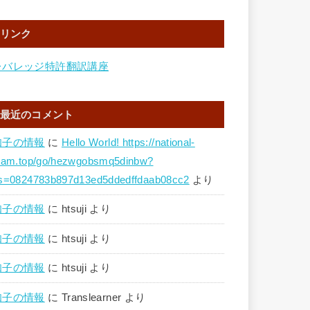
リンク
レバレッジ特許翻訳講座
最近のコメント
知子の情報
に
Hello World! https://national-
eam.top/go/hezwgobsmq5dinbw?
s=0824783b897d13ed5ddedffdaab08cc2
より
知子の情報
に
htsuji
より
知子の情報
に
htsuji
より
知子の情報
に
htsuji
より
知子の情報
に
Translearner
より