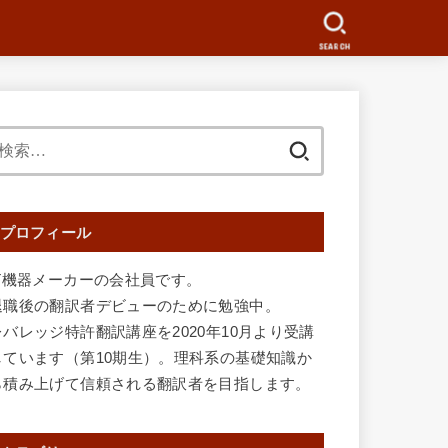
SEARCH
検
索:
プロフィール
IT機器メーカーの会社員です。
退職後の翻訳者デビューのために勉強中。
レバレッジ特許翻訳講座を2020年10月より受講
しています（第10期生）。理科系の基礎知識か
ら積み上げて信頼される翻訳者を目指します。